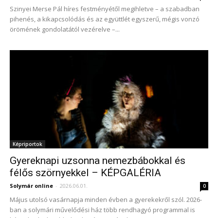
Szinyei Merse Pál híres festményétől megihletve – a szabadban
pihenés, a kikapcsolódás és az együttlét egyszerű, mégis vonzó
örömének gondolatától vezérelve –...
Képriportok
Gyereknapi uzsonna nemezbábokkal és
félős szörnyekkel – KÉPGALÉRIA
Solymár online
-
2026.06.01.
0
Május utolsó vasárnapja minden évben a gyerekekről szól. 2026-
ban a solymári művelődési ház több rendhagyó programmal is