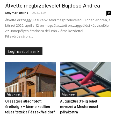
Átvette megbízólevelét Bujdosó Andrea
Solymár online
-
2026.04.29.
0
Átvette országgyűlési képviselői megbízólevelét Bujdosó Andrea, a
körzet 2026. április 12-én megválasztott országgyűlési képviselője.
Az ünnepélyes átadásra délután 2 órás kezdettel
Pilisvörösváron,...
Legfrissebb hireink
Friss Hírek
Friss Hírek
Országos átlag fölötti
Augusztus 31-ig lehet
érettségik – kiemelkedően
nevezni a Mesterecset
teljesítettek a Fészek Waldorf
pályázatra