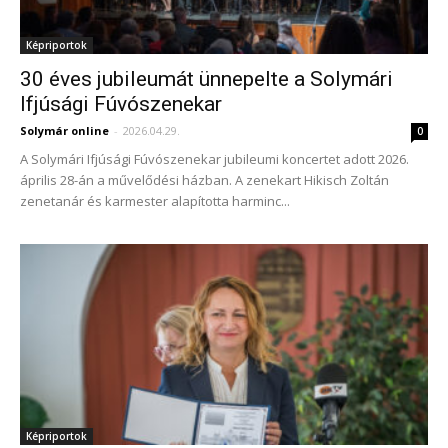
Képriportok
30 éves jubileumát ünnepelte a Solymári
Ifjúsági Fúvószenekar
Solymár online
-
2026.04.29.
0
A Solymári Ifjúsági Fúvószenekar jubileumi koncertet adott 2026.
április 28-án a művelődési házban. A zenekart Hikisch Zoltán
zenetanár és karmester alapította harminc...
Képriportok