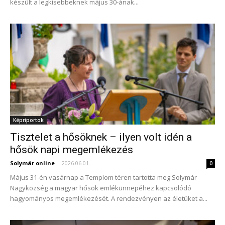
készült a legkisebbeknek május 30-ának...
Képriportok
Tisztelet a hősöknek – ilyen volt idén a
hősök napi megemlékezés
Solymár online
-
2026.06.01.
0
Május 31-én vasárnap a Templom téren tartotta meg Solymár
Nagyközség a magyar hősök emlékünnepéhez kapcsolódó
hagyományos megemlékezését. A rendezvényen az életüket a...