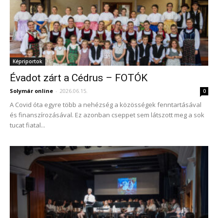
Képriportok
Évadot zárt a Cédrus – FOTÓK
Solymár online
-
2026.06.15.
0
A Covid óta egyre több a nehézség a közösségek fenntartásával
és finanszírozásával. Ez azonban cseppet sem látszott meg a sok
tucat fiatal...