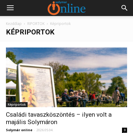
Kezdőlap
RIPORTOK
Képriportok
KÉPRIPORTOK
Képriportok
Családi tavaszköszöntés – ilyen volt a
majális Solymáron
Solymár online
-
2026.05.04.
0