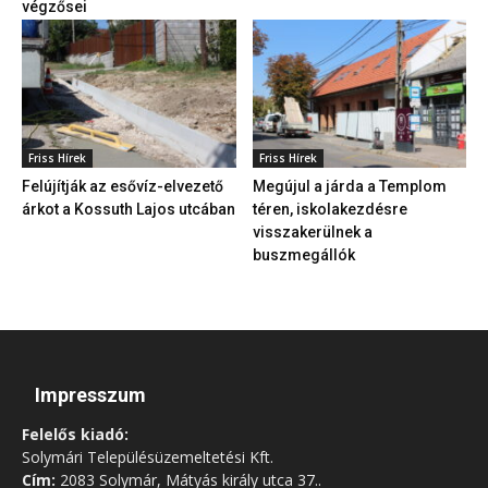
végzősei
Friss Hírek
Friss Hírek
Felújítják az esővíz-elvezető
Megújul a járda a Templom
árkot a Kossuth Lajos utcában
téren, iskolakezdésre
visszakerülnek a
buszmegállók
Impresszum
Felelős kiadó:
Solymári Településüzemeltetési Kft.
Cím:
2083 Solymár, Mátyás király utca 37..