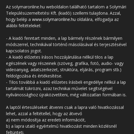
Az solymaronline.hu weboldalon található tartalom a Solymári
Településüzemeltetési Kft. (kiadó) szellemi tulajdona. Azzal,
hogy belép a
www.solymaronline.hu
oldalára, elfogadja az
alábbi feltételeket:
- A kiadó fenntart minden, a lap bármely részének bármilyen
módszerrel, technikával történő másolásával és terjesztésével
kapcsolatos jogot.
- A kiadó előzetes írásos hozzájárulása nélkül tilos a lap
egészének vagy részeinek (szöveg, grafika, fotó, audio- vagy
videoanyag, adatszerkezet, struktúra, eljárás, program stb.)
feldolgozása és értékesítése.
- Tilos továbbá a kiadó előzetes írásbeli engedélye nélkül a lap
tartalmát tükrözni, azaz technikai művelet segítségével
nyilvánossághoz újraközvetíteni, még változatlan formában is.
A laptól értesüléseket átvenni csak a lapra való hivatkozással
lehet, azzal a feltétellel, hogy az átvevő
a) nem módosítja az eredeti információt,
b) a lapra utaló egyértelmű hivatkozást minden közlésnél
feltünteti.