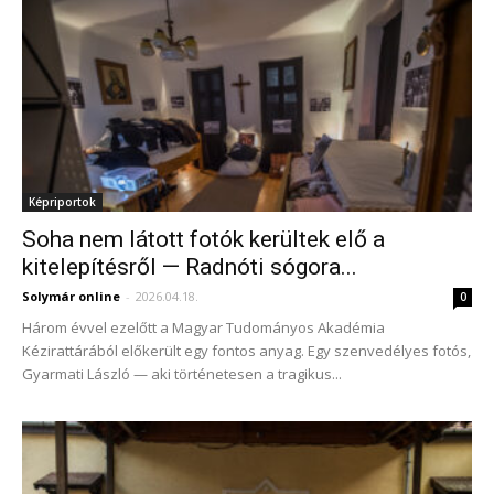
Képriportok
Soha nem látott fotók kerültek elő a
kitelepítésről — Radnóti sógora...
Solymár online
-
2026.04.18.
0
Három évvel ezelőtt a Magyar Tudományos Akadémia
Kézirattárából előkerült egy fontos anyag. Egy szenvedélyes fotós,
Gyarmati László — aki történetesen a tragikus...