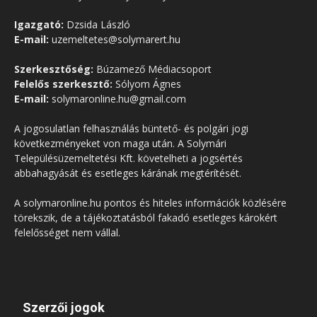
Igazgató:
Dzsida László
E-mail:
uzemeltetes@solymarert.hu
Szerkesztőség:
Búzamező Médiacsoport
Felelős szerkesztő:
Sólyom Ágnes
E-mail:
solymaronline.hu@gmail.com
A jogosulatlan felhasználás büntető- és polgári jogi
következményeket von maga után. A Solymári
Településüzemeltetési Kft. követelheti a jogsértés
abbahagyását és esetleges kárának megtérítését.
A solymaronline.hu pontos és hiteles információk közlésére
törekszik, de a tájékoztatásból fakadó esetleges károkért
felelősséget nem vállal.
Szerzői jogok