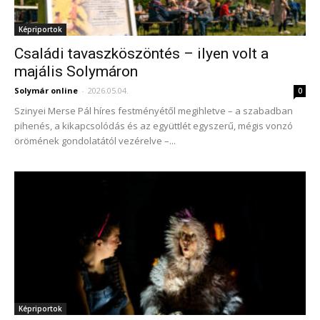
Képriportok
Családi tavaszköszöntés – ilyen volt a
majális Solymáron
Solymár online
-
2026.05.04.
0
Szinyei Merse Pál híres festményétől megihletve – a szabadban
pihenés, a kikapcsolódás és az együttlét egyszerű, mégis vonzó
örömének gondolatától vezérelve –...
Képriportok