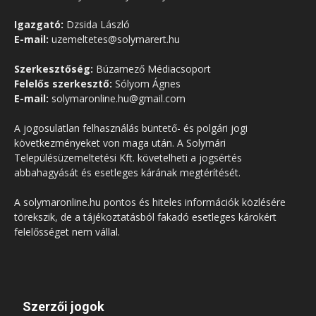
Igazgató:
Dzsida László
E-mail:
uzemeltetes@solymarert.hu
Szerkesztőség:
Búzamező Médiacsoport
Felelős szerkesztő:
Sólyom Ágnes
E-mail:
solymaronline.hu@gmail.com
A jogosulatlan felhasználás büntető- és polgári jogi
következményeket von maga után. A Solymári
Településüzemeltetési Kft. követelheti a jogsértés
abbahagyását és esetleges kárának megtérítését.
A solymaronline.hu pontos és hiteles információk közlésére
törekszik, de a tájékoztatásból fakadó esetleges károkért
felelősséget nem vállal.
Szerzői jogok