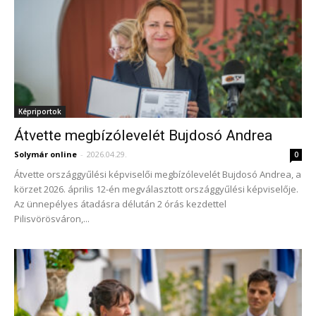
Képriportok
Átvette megbízólevelét Bujdosó Andrea
Solymár online
-
2026.04.29.
0
Átvette országgyűlési képviselői megbízólevelét Bujdosó Andrea, a
körzet 2026. április 12-én megválasztott országgyűlési képviselője.
Az ünnepélyes átadásra délután 2 órás kezdettel
Pilisvörösváron,...