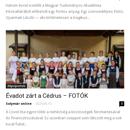
Három évvel ezelőtt a Magyar Tudományos Akadémia
Kézirattárából előkerült egy fontos anyag. Egy szenvedélyes fotós,
Gyarmati László — aki történetesen a tragikus...
Képriportok
Évadot zárt a Cédrus – FOTÓK
Solymár online
-
2026.06.15.
0
A Covid óta egyre több a nehézség a közösségek fenntartásával
és finanszírozásával. Ez azonban cseppet sem látszott meg a sok
tucat fiatal...