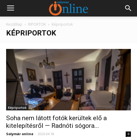
Kezdőlap
RIPORTOK
Képriportok
KÉPRIPORTOK
Képriportok
Soha nem látott fotók kerültek elő a
kitelepítésről — Radnóti sógora...
Solymár online
-
2026.04.18.
0