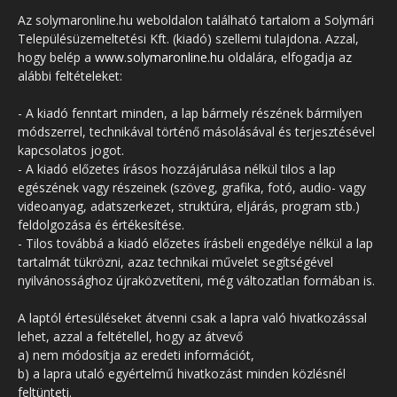
Az solymaronline.hu weboldalon található tartalom a Solymári
Településüzemeltetési Kft. (kiadó) szellemi tulajdona. Azzal,
hogy belép a
www.solymaronline.hu
oldalára, elfogadja az
alábbi feltételeket:
- A kiadó fenntart minden, a lap bármely részének bármilyen
módszerrel, technikával történő másolásával és terjesztésével
kapcsolatos jogot.
- A kiadó előzetes írásos hozzájárulása nélkül tilos a lap
egészének vagy részeinek (szöveg, grafika, fotó, audio- vagy
videoanyag, adatszerkezet, struktúra, eljárás, program stb.)
feldolgozása és értékesítése.
- Tilos továbbá a kiadó előzetes írásbeli engedélye nélkül a lap
tartalmát tükrözni, azaz technikai művelet segítségével
nyilvánossághoz újraközvetíteni, még változatlan formában is.
A laptól értesüléseket átvenni csak a lapra való hivatkozással
lehet, azzal a feltétellel, hogy az átvevő
a) nem módosítja az eredeti információt,
b) a lapra utaló egyértelmű hivatkozást minden közlésnél
feltünteti.