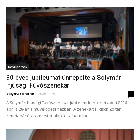
Képriportok
30 éves jubileumát ünnepelte a Solymári
Ifjúsági Fúvószenekar
Solymár online
-
2026.04.29.
0
A Solymári Ifjúsági Fúvószenekar jubileumi koncertet adott 2026.
április 28-án a művelődési házban. A zenekart Hikisch Zoltán
zenetanár és karmester alapította harminc...