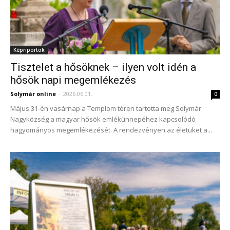
Képriportok
Tisztelet a hősöknek – ilyen volt idén a
hősök napi megemlékezés
Solymár online
-
2026.06.01.
0
Május 31-én vasárnap a Templom téren tartotta meg Solymár
Nagyközség a magyar hősök emlékünnepéhez kapcsolódó
hagyományos megemlékezését. A rendezvényen az életüket a...