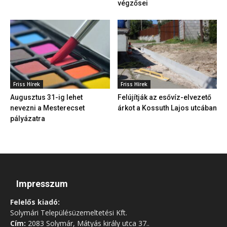
végzősei
Friss Hírek
Friss Hírek
Augusztus 31-ig lehet
Felújítják az esővíz-elvezető
nevezni a Mesterecset
árkot a Kossuth Lajos utcában
pályázatra
Impresszum
Felelős kiadó:
Solymári Településüzemeltetési Kft.
Cím:
2083 Solymár, Mátyás király utca 37..