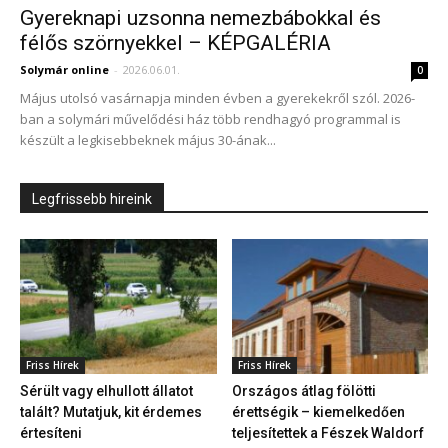
Gyereknapi uzsonna nemezbábokkal és
félős szörnyekkel – KÉPGALÉRIA
Solymár online
-
2026.06.01.
0
Május utolsó vasárnapja minden évben a gyerekekről szól. 2026-
ban a solymári művelődési ház több rendhagyó programmal is
készült a legkisebbeknek május 30-ának...
Legfrissebb hireink
Friss Hírek
Friss Hírek
Sérült vagy elhullott állatot
Országos átlag fölötti
talált? Mutatjuk, kit érdemes
érettségik – kiemelkedően
értesíteni
teljesítettek a Fészek Waldorf