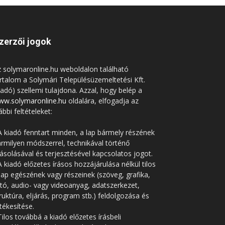
zerzői jogok
 solymaronline.hu weboldalon található
rtalom a Solymári Településüzemeltetési Kft.
iadó) szellemi tulajdona. Azzal, hogy belép a
ww.solymaronline.hu
oldalára, elfogadja az
ábbi feltételeket:
A kiadó fenntart minden, a lap bármely részének
rmilyen módszerrel, technikával történő
solásával és terjesztésével kapcsolatos jogot.
A kiadó előzetes írásos hozzájárulása nélkül tilos
lap egészének vagy részeinek (szöveg, grafika,
tó, audio- vagy videoanyag, adatszerkezet,
ruktúra, eljárás, program stb.) feldolgozása és
tékesítése.
Tilos továbbá a kiadó előzetes írásbeli