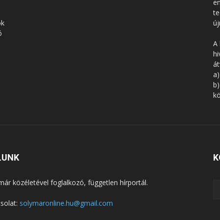
en
te
ók
új
ó
A 
hi
á
a)
b)
kö
LUNK
K
már közéletével foglalkozó, független hírportál.
solat:
solymaronline.hu@gmail.com