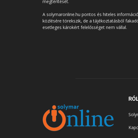
megtérítését.
A solymaronline.hu pontos és hiteles informáci
közlésére törekszik, de a tájékoztatásból fakad
esetleges károkért felelősséget nem vállal.
RÓ
Soly
Kapc