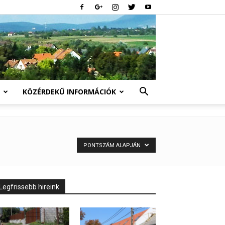
KÖZÉRDEKŰ INFORMÁCIÓK
PONTSZÁM ALAPJÁN
Legfrissebb hireink