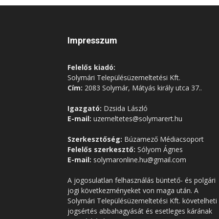
Impresszum
Felelős kiadó:
Solymári Településüzemeltetési Kft.
Cím:
2083 Solymár, Mátyás király utca 37..
Igazgató:
Dzsida László
E-mail:
uzemeltetes@solymarert.hu
Szerkesztőség:
Búzamező Médiacsoport
Felelős szerkesztő:
Sólyom Ágnes
E-mail:
solymaronline.hu@gmail.com
A jogosulatlan felhasználás büntető- és polgári
jogi következményeket von maga után. A
Solymári Településüzemeltetési Kft. követelheti
jogsértés abbahagyását és esetleges kárának