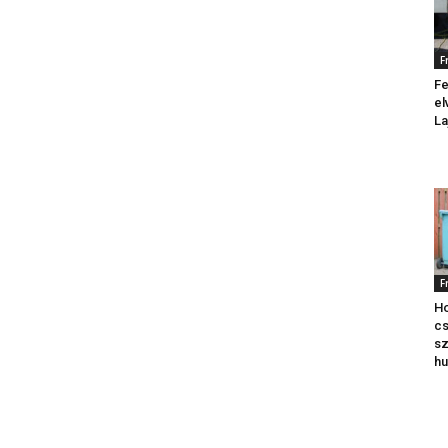
F
Fe
el
La
F
Ho
cs
sz
hu