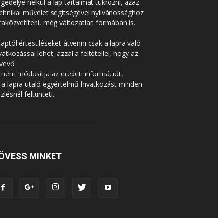
gedélye nélkül a lap tartalmát tükrözni, azaz
chnikai művelet segítségével nyilvánossághoz
raközvetíteni, még változatlan formában is.
laptól értesüléseket átvenni csak a lapra való
vatkozással lehet, azzal a feltétellel, hogy az
tvevő
 nem módosítja az eredeti információt,
 a lapra utaló egyértelmű hivatkozást minden
zlésnél feltünteti.
ÖVESS MINKET