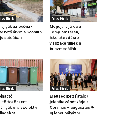
riss Hírek
Friss Hírek
lújítják az esővíz-
Megújul a járda a
vezető árkot a Kossuth
Templom téren,
jos utcában
iskolakezdésre
visszakerülnek a
buszmegállók
riss Hírek
Friss Hírek
lnaptól
Érettségizett fiatalok
ütörtökönként
jelentkezését várja a
állítják el a szelektív
Corvinus – augusztus 9-
lladékot
ig lehet pályázni