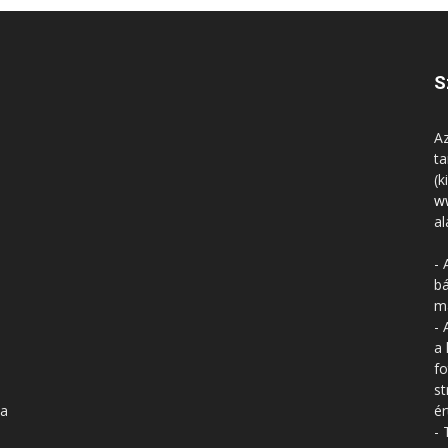
S
Az
ta
(k
w
al
- 
bá
má
- 
a 
fo
st
 a
ér
- 