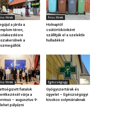
riss Hírek
Friss Hírek
gújul a járda a
Holnaptól
mplom téren,
csütörtökönként
kolakezdésre
szállítják el a szelektív
sszakerülnek a
hulladékot
uszmegállók
riss Hírek
Egészségügy
ettségizett fiatalok
Gyógyszertárak és
lentkezését várja a
ügyelet – Egészségügyi
rvinus – augusztus 9-
kisokos solymáriaknak
 lehet pályázni