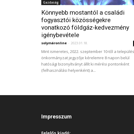
Gazdaság
Könnyebb mostantól a családi
fogyasztói közösségekre
vonatkozó földgáz-kedvezmény
igénybevétele
solymáronline
-
2023.01.18.
Mint ismeretes, 2022. szeptember 10-től a település
önkormányzat jegyzője kérelemre 8 napon belül
hatósági bizonyítványt állít ki mérési pontonként
(felhasználási helyenként) a...
Impresszum
Felelős kiadó: