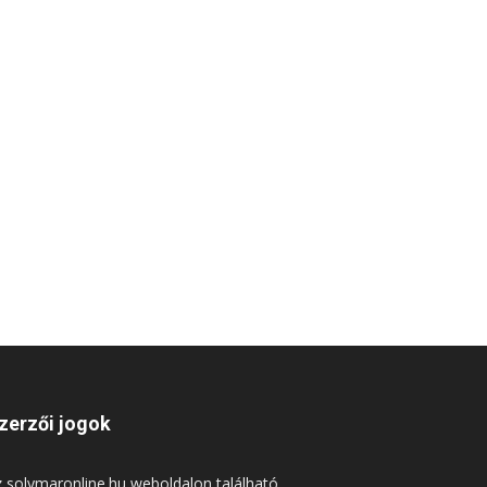
zerzői jogok
 solymaronline.hu weboldalon található