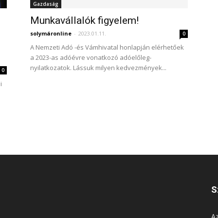
Gazdaság
Munkavállalók figyelem!
solymáronline
-
2023.01.11.
0
A Nemzeti Adó -és Vámhivatal honlapján elérhetőek
a 2023-as adóévre vonatkozó adóelőleg-
nyilatkozatok. Lássuk milyen kedvezmények...
0
i
S
Az