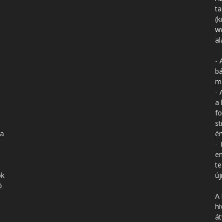
ta
(k
w
al
- 
bá
má
- 
a 
fo
st
 a
ér
- 
en
te
ók
új
ó
A 
hi
á