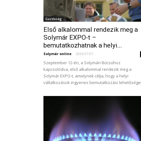
Gazdaság
Első alkalommal rendezik meg a
Solymár EXPO-t –
bemutatkozhatnak a helyi...
Solymár online
-
2026.07.07.
Szeptember 12-én, a Solymári Búcsúhoz
kapcsolódva, első alkalommal rendezik meg a
Solymár EXPO-t, amelynek célja, hogy a helyi
vállalkozások ingyenes bemutatkozási lehetőséget.