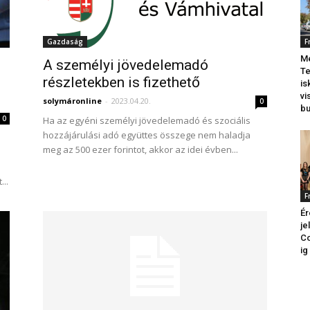
Gazdaság
F
Me
A személyi jövedelemadó
Te
részletekben is fizethető
is
vi
solymáronline
-
2023.04.20.
0
b
0
Ha az egyéni személyi jövedelemadó és szociális
hozzájárulási adó együttes összege nem haladja
meg az 500 ezer forintot, akkor az idei évben...
..
F
Ér
je
Co
ig