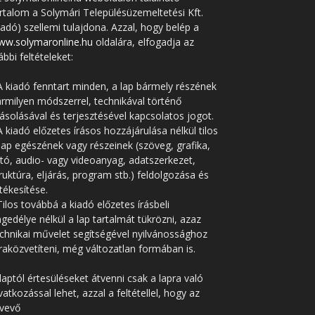
rtalom a Solymári Településüzemeltetési Kft.
iadó) szellemi tulajdona. Azzal, hogy belép a
ww.solymaronline.hu
oldalára, elfogadja az
ábbi feltételeket:
A kiadó fenntart minden, a lap bármely részének
rmilyen módszerrel, technikával történő
solásával és terjesztésével kapcsolatos jogot.
A kiadó előzetes írásos hozzájárulása nélkül tilos
lap egészének vagy részeinek (szöveg, grafika,
tó, audio- vagy videoanyag, adatszerkezet,
ruktúra, eljárás, program stb.) feldolgozása és
tékesítése.
Tilos továbbá a kiadó előzetes írásbeli
gedélye nélkül a lap tartalmát tükrözni, azaz
chnikai művelet segítségével nyilvánossághoz
raközvetíteni, még változatlan formában is.
laptól értesüléseket átvenni csak a lapra való
vatkozással lehet, azzal a feltétellel, hogy az
tvevő