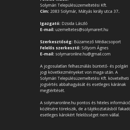
Solymári Településüzemeltetési Kft.
Cím:
2083 Solymár, Mátyás király utca 37..
Igazgató:
Dzsida László
E-mail:
uzemeltetes@solymarert.hu
Szerkesztőség:
Búzamező Médiacsoport
Felelős szerkesztő:
Sólyom Ágnes
E-mail:
solymaronline.hu@gmail.com
A jogosulatlan felhasználás büntető- és polgári
jogi következményeket von maga után. A
Solymári Településüzemeltetési Kft. követelheti
jogsértés abbahagyását és esetleges kárának
megtérítését.
A solymaronline.hu pontos és hiteles informáci
közlésére törekszik, de a tájékoztatásból fakad
esetleges károkért felelősséget nem vállal.