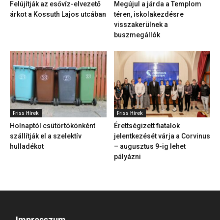
Felújítják az esővíz-elvezető
Megújul a járda a Templom
árkot a Kossuth Lajos utcában
téren, iskolakezdésre
visszakerülnek a
buszmegállók
Friss Hírek
Friss Hírek
Holnaptól csütörtökönként
Érettségizett fiatalok
szállítják el a szelektív
jelentkezését várja a Corvinus
hulladékot
– augusztus 9-ig lehet
pályázni
Impresszum