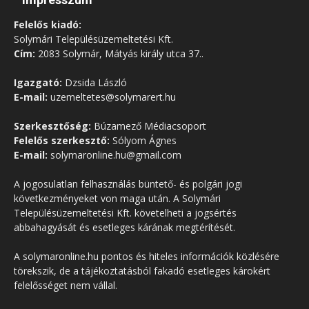
Felelős kiadó:
Solymári Településüzemeltetési Kft.
Cím:
2083 Solymár, Mátyás király utca 37..
Igazgató:
Dzsida László
E-mail:
uzemeltetes@solymarert.hu
Szerkesztőség:
Búzamező Médiacsoport
Felelős szerkesztő:
Sólyom Ágnes
E-mail:
solymaronline.hu@gmail.com
A jogosulatlan felhasználás büntető- és polgári jogi
következményeket von maga után. A Solymári
Településüzemeltetési Kft. követelheti a jogsértés
abbahagyását és esetleges kárának megtérítését.
A solymaronline.hu pontos és hiteles információk közlésére
törekszik, de a tájékoztatásból fakadó esetleges károkért
felelősséget nem vállal.