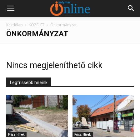
Kezdőlap
KÖZÉLET
Önkormányzat
ÖNKORMÁNYZAT
Nincs megjeleníthető cikk
Legfrissebb hireink
Friss Hírek
Friss Hírek