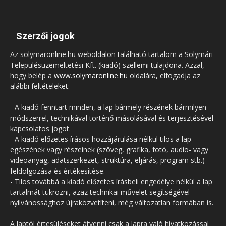
Szerzői jogok
Az solymaronline.hu weboldalon található tartalom a Solymári
Településüzemeltetési Kft. (kiadó) szellemi tulajdona. Azzal,
hogy belép a
www.solymaronline.hu
oldalára, elfogadja az
alábbi feltételeket:
- A kiadó fenntart minden, a lap bármely részének bármilyen
módszerrel, technikával történő másolásával és terjesztésével
kapcsolatos jogot.
- A kiadó előzetes írásos hozzájárulása nélkül tilos a lap
egészének vagy részeinek (szöveg, grafika, fotó, audio- vagy
videoanyag, adatszerkezet, struktúra, eljárás, program stb.)
feldolgozása és értékesítése.
- Tilos továbbá a kiadó előzetes írásbeli engedélye nélkül a lap
tartalmát tükrözni, azaz technikai művelet segítségével
nyilvánossághoz újraközvetíteni, még változatlan formában is.
A laptól értesüléseket átvenni csak a lapra való hivatkozással