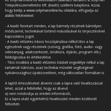
Településüzemeltetési Kft. (kiadó) szellemi tulajdona. Azzal,
hogy belép a
www.solymaronline.hu
oldalára, elfogadja az
alábbi feltételeket:
- A kiadó fenntart minden, a lap bármely részének bármilyen
módszerrel, technikával történő másolásával és terjesztésével
kapcsolatos jogot.
- A kiadó előzetes írásos hozzájárulása nélkül tilos a lap
egészének vagy részeinek (szöveg, grafika, fotó, audio- vagy
videoanyag, adatszerkezet, struktúra, eljárás, program stb.)
feldolgozása és értékesítése.
- Tilos továbbá a kiadó előzetes írásbeli engedélye nélkül a lap
tartalmát tükrözni, azaz technikai művelet segítségével
nyilvánossághoz újraközvetíteni, még változatlan formában is.
A laptól értesüléseket átvenni csak a lapra való hivatkozással
lehet, azzal a feltétellel, hogy az átvevő
a) nem módosítja az eredeti információt,
b) a lapra utaló egyértelmű hivatkozást minden közlésnél
feltünteti.