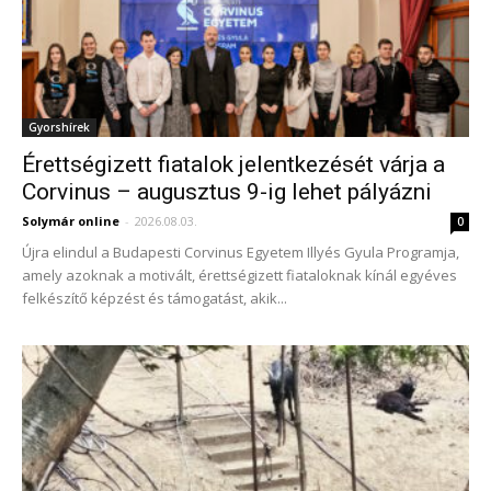
Gyorshírek
Érettségizett fiatalok jelentkezését várja a
Corvinus – augusztus 9-ig lehet pályázni
Solymár online
-
2026.08.03.
0
Újra elindul a Budapesti Corvinus Egyetem Illyés Gyula Programja,
amely azoknak a motivált, érettségizett fiataloknak kínál egyéves
felkészítő képzést és támogatást, akik...