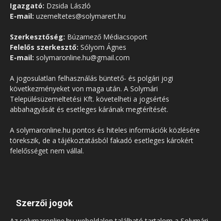
Igazgató:
Dzsida László
E-mail:
uzemeltetes@solymarert.hu
Szerkesztőség:
Búzamező Médiacsoport
Felelős szerkesztő:
Sólyom Ágnes
E-mail:
solymaronline.hu@gmail.com
A jogosulatlan felhasználás büntető- és polgári jogi
következményeket von maga után. A Solymári
Településüzemeltetési Kft. követelheti a jogsértés
abbahagyását és esetleges kárának megtérítését.
A solymaronline.hu pontos és hiteles információk közlésére
törekszik, de a tájékoztatásból fakadó esetleges károkért
felelősséget nem vállal.
Szerzői jogok
Az solymaronline.hu weboldalon található tartalom a Solymári