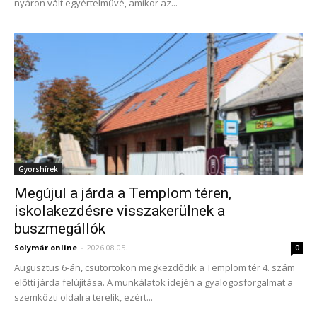
nyáron vált egyértelművé, amikor az...
Gyorshírek
Megújul a járda a Templom téren,
iskolakezdésre visszakerülnek a
buszmegállók
Solymár online
-
2026.08.05.
0
Augusztus 6-án, csütörtökön megkezdődik a Templom tér 4. szám
előtti járda felújítása. A munkálatok idején a gyalogosforgalmat a
szemközti oldalra terelik, ezért...