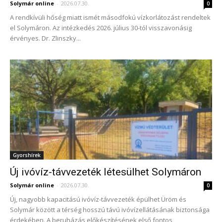
Solymár online
-
2026.07.30.
0
A rendkívüli hőség miatt ismét másodfokú vízkorlátozást rendeltek
el Solymáron. Az intézkedés 2026. július 30-tól visszavonásig
érvényes. Dr. Zlinszky...
Gyorshírek
Új ivóvíz-távvezeték létesülhet Solymáron
Solymár online
-
2026.07.30.
0
Új, nagyobb kapacitású ivóvíz-távvezeték épülhet Üröm és
Solymár között a térség hosszú távú ivóvízellátásának biztonsága
érdekében. A beruházás előkészítésének első fontos