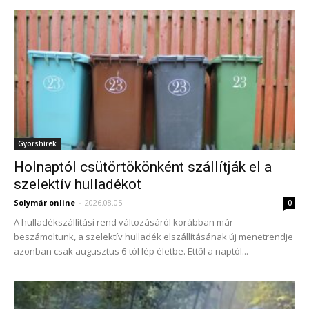
Gyorshírek
Holnaptól csütörtökönként szállítják el a
szelektív hulladékot
Solymár online
-
2026.08.05.
0
A hulladékszállítási rend változásáról korábban már
beszámoltunk, a szelektív hulladék elszállításának új menetrendje
azonban csak augusztus 6-tól lép életbe. Ettől a naptól...