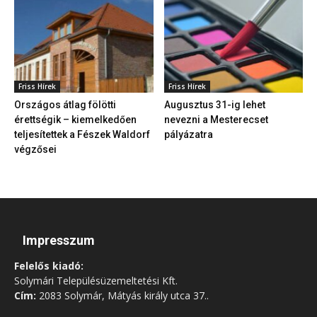
Friss Hírek
Friss Hírek
Országos átlag fölötti
Augusztus 31-ig lehet
érettségik – kiemelkedően
nevezni a Mesterecset
teljesítettek a Fészek Waldorf
pályázatra
végzősei
Impresszum
Felelős kiadó:
Solymári Településüzemeltetési Kft.
Cím:
2083 Solymár, Mátyás király utca 37..