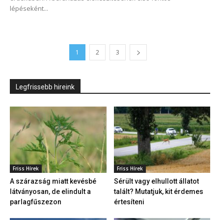
lépéseként...
1
2
3
Legfrissebb hireink
Friss Hírek
Friss Hírek
A szárazság miatt kevésbé
Sérült vagy elhullott állatot
látványosan, de elindult a
talált? Mutatjuk, kit érdemes
parlagfűszezon
értesíteni