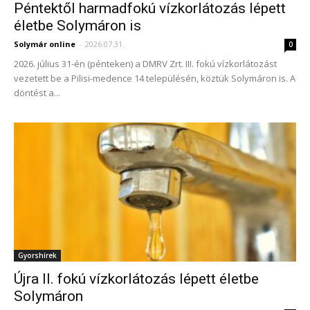
Péntektől harmadfokú vízkorlátozás lépett
életbe Solymáron is
Solymár online
-
2026.07.31.
0
2026. július 31-én (pénteken) a DMRV Zrt. III. fokú vízkorlátozást
vezetett be a Pilisi-medence 14 településén, köztük Solymáron is. A
döntést a...
Gyorshírek
Újra II. fokú vízkorlátozás lépett életbe
Solymáron