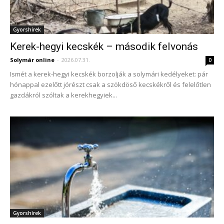
Gyorshírek
Kerek-hegyi kecskék – második felvonás
Solymár online
-
2026.07.31.
0
Ismét a kerek-hegyi kecskék borzolják a solymári kedélyeket: pár
hónappal ezelőtt jórészt csak a szökdöső kecskékről és felelőtlen
gazdákról szóltak a kerekhegyiek...
Gyorshírek