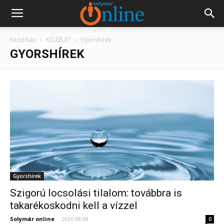
Kezdőlap
KÖZÉLET
Gyorshírek
GYORSHÍREK
Gyorshírek
Szigorú locsolási tilalom: továbbra is
takarékoskodni kell a vízzel
Solymár online
-
2026.08.09.
0