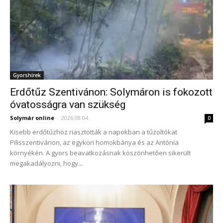
Gyorshírek
Erdőtűz Szentivánon: Solymáron is fokozott
óvatosságra van szükség
Solymár online
-
2026.08.04.
0
Kisebb erdőtűzhöz riasztották a napokban a tűzoltókat
Pilisszentivánon, az egykori homokbánya és az Antónia
környékén. A gyors beavatkozásnak köszönhetően sikerült
megakadályozni, hogy...