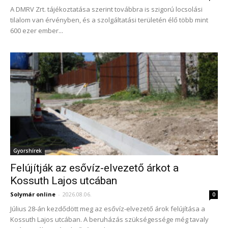
A DMRV Zrt. tájékoztatása szerint továbbra is szigorú locsolási
tilalom van érvényben, és a szolgáltatási területén élő több mint
600 ezer ember...
Gyorshírek
Felújítják az esővíz-elvezető árkot a
Kossuth Lajos utcában
Solymár online
-
2026.08.06.
0
Július 28-án kezdődött meg az esővíz-elvezető árok felújítása a
Kossuth Lajos utcában. A beruházás szükségessége még tavaly