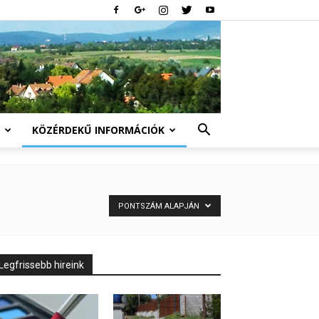
KÖZÉRDEKŰ INFORMÁCIÓK
PONTSZÁM ALAPJÁN
Legfrissebb hireink