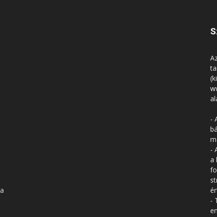
S
Az
ta
(k
w
al
- 
bá
má
- 
a 
fo
st
 a
ér
- 
en