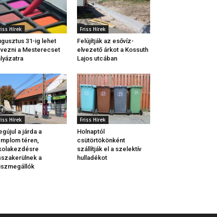
riss Hírek
Friss Hírek
gusztus 31-ig lehet
Felújítják az esővíz-
vezni a Mesterecset
elvezető árkot a Kossuth
lyázatra
Lajos utcában
riss Hírek
Friss Hírek
gújul a járda a
Holnaptól
mplom téren,
csütörtökönként
kolakezdésre
szállítják el a szelektív
sszakerülnek a
hulladékot
uszmegállók