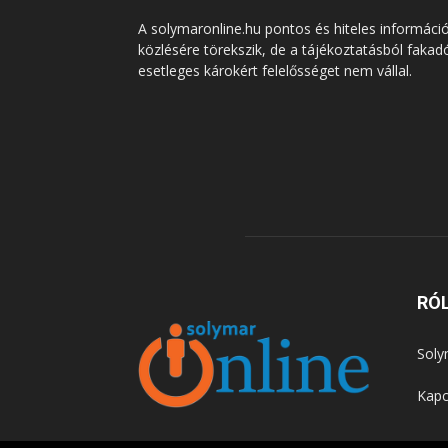
A solymaronline.hu pontos és hiteles informáci
közlésére törekszik, de a tájékoztatásból fakad
esetleges károkért felelősséget nem vállal.
RÓ
Soly
Kapc