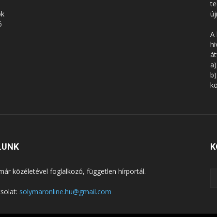
te
ók
új
ó
A 
hi
á
a)
b)
kö
LUNK
K
már közéletével foglalkozó, független hírportál.
solat:
solymaronline.hu@gmail.com