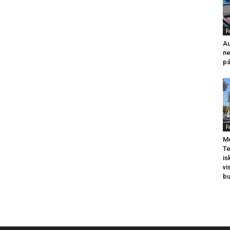
F
Au
ne
pá
F
Me
Te
is
vi
b