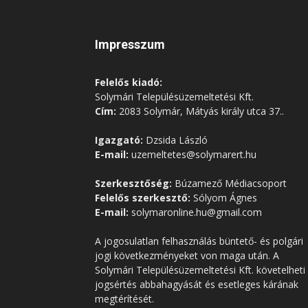
Impresszum
Felelős kiadó:
Solymári Településüzemeltetési Kft.
Cím:
2083 Solymár, Mátyás király utca 37..
Igazgató:
Dzsida László
E-mail:
uzemeltetes@solymarert.hu
Szerkesztőség:
Búzamező Médiacsoport
Felelős szerkesztő:
Sólyom Ágnes
E-mail:
solymaronline.hu@gmail.com
A jogosulatlan felhasználás büntető- és polgári
jogi következményeket von maga után. A
Solymári Településüzemeltetési Kft. követelheti
jogsértés abbahagyását és esetleges kárának
megtérítését.