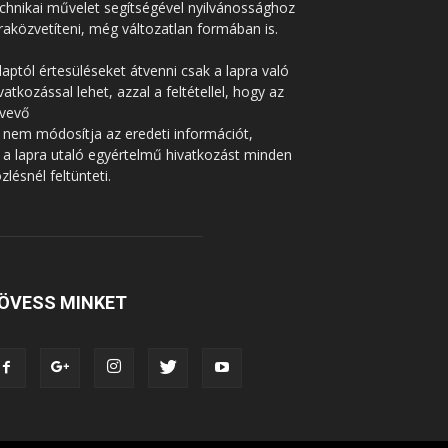
chnikai művelet segítségével nyilvánossághoz
raközvetíteni, még változatlan formában is.
laptól értesüléseket átvenni csak a lapra való
vatkozással lehet, azzal a feltétellel, hogy az
tvevő
 nem módosítja az eredeti információt,
 a lapra utaló egyértelmű hivatkozást minden
zlésnél feltünteti.
ÖVESS MINKET