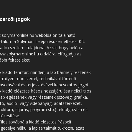
zerzői jogok
 solymaronline.hu weboldalon található
rtalom a Solymári Településüzemeltetési Kft.
iadó) szellemi tulajdona. Azzal, hogy belép a
ww.solymaronline.hu
oldalára, elfogadja az
ábbi feltételeket:
A kiadó fenntart minden, a lap bármely részének
rmilyen módszerrel, technikával történő
solásával és terjesztésével kapcsolatos jogot.
A kiadó előzetes írásos hozzájárulása nélkül tilos
lap egészének vagy részeinek (szöveg, grafika,
tó, audio- vagy videoanyag, adatszerkezet,
ruktúra, eljárás, program stb.) feldolgozása és
tékesítése.
Tilos továbbá a kiadó előzetes írásbeli
gedélye nélkül a lap tartalmát tükrözni, azaz